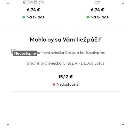
Ø7xV15 cm
cm
6,74 €
6,74 €
Na sklade
Na sklade
Mohlo by sa Vám tiež páčiť
Vypredané
Nedostupné
Stearínová sviečka Cross, 4 ks, Eucalyptus
15,12 €
Nedostupné