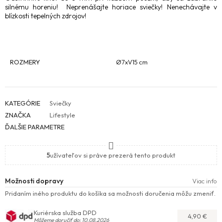
silnému horeniu! Neprenášajte horiace sviečky! Nenechávajte v
blízkosti tepelných zdrojov!
ROZMERY
Ø7xV15 cm
KATEGÓRIE
Sviečky
ZNAČKA
Lifestyle
ĎALŠIE PARAMETRE
5
užívateľov si práve prezerá tento produkt
Možnosti dopravy
Viac info
Pridaním iného produktu do košíka sa možnosti doručenia môžu zmeniť.
Kuriérska služba DPD
4,90 €
Môžeme doručiť do: 10.08.2026