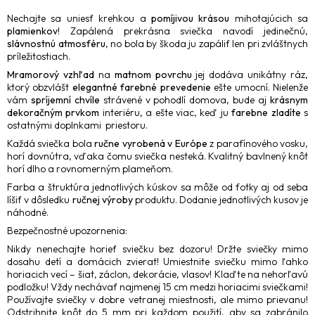
Nechajte sa uniesť krehkou a
pomíjivou krásou
mihotajúcich sa
plamienkov
! Zapálená prekrásna sviečka navodí jedinečnú,
slávnostnú atmosféru
, no bola by škoda ju zapáliť len pri zvláštnych
príležitostiach.
Mramorový vzhľad
na
matnom povrchu
jej dodáva unikátny ráz,
ktorý obzvlášt
elegantné farebné prevedenie
ešte umocní. Nielenže
vám
spríjemní chvíle
strávené v pohodlí domova, bude aj
krásnym
dekoračným prvkom
interiéru, a ešte viac, keď ju
farebne zladíte
s
ostatnými doplnkami priestoru.
Každá sviečka bola
ručne vyrobená v Európe
z parafínového vosku,
horí dovnútra, vďaka čomu sviečka nesteká. Kvalitný bavlnený knôt
horí dlho a rovnomerným plameňom.
Farba a štruktúra jednotlivých kúskov sa môže od fotky aj od seba
líšiť v dôsledku
ručnej výroby
produktu. Dodanie jednotlivých kusov je
náhodné.
Bezpečnostné upozornenia:
Nikdy nenechajte horieť sviečku bez dozoru! Držte sviečky mimo
dosahu detí a domácich zvierat! Umiestnite sviečku mimo ľahko
horiacich vecí – šiat, záclon, dekorácie, vlasov! Klaďte na nehorľavú
podložku! Vždy nechávať najmenej 15 cm medzi horiacimi sviečkami!
Používajte sviečky v dobre vetranej miestnosti, ale mimo prievanu!
Odstrihnite knôt do 5 mm pri každom použití, aby sa zabránilo