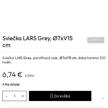
Sviečka LARS Grey, Ø7xV15
cm
Sviečka LARS
Grey
, parafínový vosk,
Ø7xV15 cm,
doba horenia 100
hodín.
6,74 €
S DPH
Na sklade
-
+
Do košíka